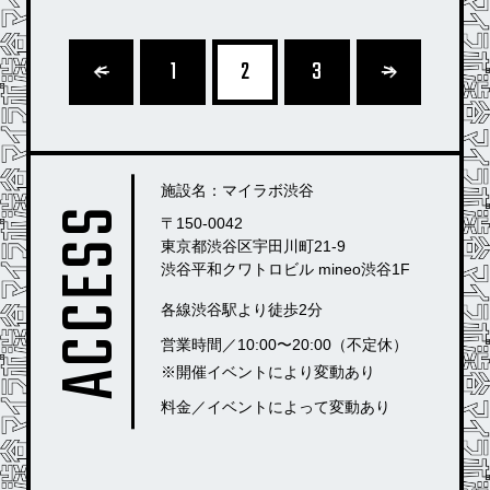
<
1
2
3
>
施設名：マイラボ渋谷
ACCESS
〒150-0042
東京都渋⾕区宇⽥川町21-9
渋⾕平和クワトロビル mineo渋谷1F
各線渋⾕駅より徒歩2分
営業時間／10:00〜20:00（不定休）
※開催イベントにより変動あり
料金／イベントによって変動あり