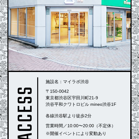
施設名：マイラボ渋谷
ACCESS
〒150-0042
東京都渋⾕区宇⽥川町21-9
渋⾕平和クワトロビル mineo渋谷1F
各線渋⾕駅より徒歩2分
営業時間／10:00〜20:00（不定休）
※開催イベントにより変動あり