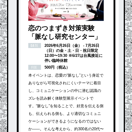
恋のつまずき対策実験
「脈なし研究センター」
DATE
2026年6月26日（金） - 7月26日
（日）の金・土・日・祝日限定
12:00〜19:30 ※6/27は台風接近に
伴い臨時休館
FEE
500円（税込）
本イベントは、恋愛の“脈なし”という身近で
ありながら可視化されにくいテーマに着目
し、コミュニケーションの中に潜む認識の
ズレを読み解く体験型展示イベントで
す。“脈なし”を知ることで、好意を伝える側
も、伝えられる側も、より適切なコミュニ
ケーションができるようになるのではない
か——。そんな考えから、約300名の20代〜